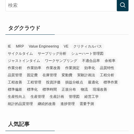
タグクラウド
IE
MRP
Value Engineering
VE
クリティカルパス
サイクルタイム
サーブリッグ分析
シューハート管理図
ジャストインタイム
ワークサンプリング
不適合品率
余裕率
作業分析
作業効率
作業改善
作業測定
効率化
品質特性
品質管理
固定費
在庫管理
変動費
実験計画法
工程分析
工程改善
工程管理
投資評価
損益分岐点
最適化
標準作業
標準偏差
標準化
標準時間
正規分布
物流
現場改善
生産性向上
生産管理
生産計画
管理図
経営工学
統計的品質管理
継続的改善
進捗管理
需要予測
人気記事