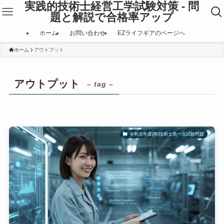
実践的技術士経営工学試験対策 - 問
題と解説で合格率アップ
ホーム
お問い合わせ
EZライフギアのページへ
ホーム
アウトプット
アウトプット
– tag –
令和元年度(再)技術士第一次試験問題