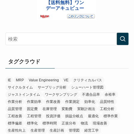
タグクラウド
IE
MRP
Value Engineering
VE
クリティカルパス
サイクルタイム
サーブリッグ分析
シューハート管理図
ジャストインタイム
ワークサンプリング
不適合品率
余裕率
作業分析
作業効率
作業改善
作業測定
効率化
品質特性
品質管理
固定費
在庫管理
変動費
実験計画法
工程分析
工程改善
工程管理
投資評価
損益分岐点
最適化
標準作業
標準偏差
標準化
標準時間
正規分布
物流
現場改善
生産性向上
生産管理
生産計画
管理図
経営工学