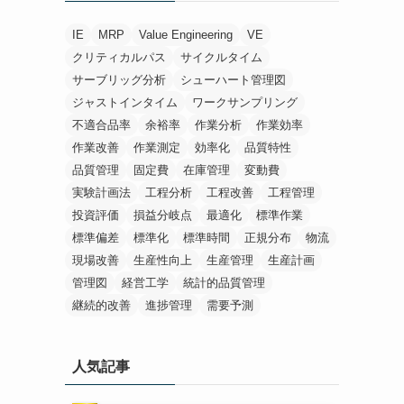
IE
MRP
Value Engineering
VE
クリティカルパス
サイクルタイム
サーブリッグ分析
シューハート管理図
ジャストインタイム
ワークサンプリング
不適合品率
余裕率
作業分析
作業効率
作業改善
作業測定
効率化
品質特性
品質管理
固定費
在庫管理
変動費
実験計画法
工程分析
工程改善
工程管理
投資評価
損益分岐点
最適化
標準作業
標準偏差
標準化
標準時間
正規分布
物流
現場改善
生産性向上
生産管理
生産計画
管理図
経営工学
統計的品質管理
継続的改善
進捗管理
需要予測
人気記事