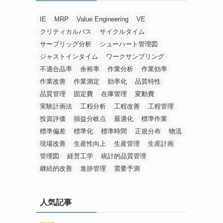
IE
MRP
Value Engineering
VE
クリティカルパス
サイクルタイム
サーブリッグ分析
シューハート管理図
ジャストインタイム
ワークサンプリング
不適合品率
余裕率
作業分析
作業効率
作業改善
作業測定
効率化
品質特性
品質管理
固定費
在庫管理
変動費
実験計画法
工程分析
工程改善
工程管理
投資評価
損益分岐点
最適化
標準作業
標準偏差
標準化
標準時間
正規分布
物流
現場改善
生産性向上
生産管理
生産計画
管理図
経営工学
統計的品質管理
継続的改善
進捗管理
需要予測
人気記事