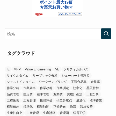
タグクラウド
IE
MRP
Value Engineering
VE
クリティカルパス
サイクルタイム
サーブリッグ分析
シューハート管理図
ジャストインタイム
ワークサンプリング
不適合品率
余裕率
作業分析
作業効率
作業改善
作業測定
効率化
品質特性
品質管理
固定費
在庫管理
変動費
実験計画法
工程分析
工程改善
工程管理
投資評価
損益分岐点
最適化
標準作業
標準偏差
標準化
標準時間
正規分布
物流
現場改善
生産性向上
生産管理
生産計画
管理図
経営工学