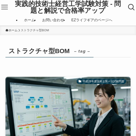
実践的技術士経営工学試験対策 - 問
題と解説で合格率アップ
ホーム
お問い合わせ
EZライフギアのページへ
ホーム
ストラクチャ型BOM
ストラクチャ型BOM
– tag –
平成28年度技術士第一次試験問題