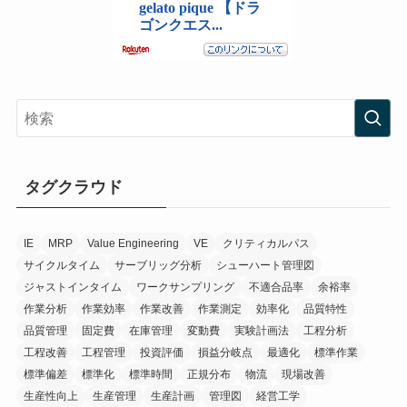
タグクラウド
IE
MRP
Value Engineering
VE
クリティカルパス
サイクルタイム
サーブリッグ分析
シューハート管理図
ジャストインタイム
ワークサンプリング
不適合品率
余裕率
作業分析
作業効率
作業改善
作業測定
効率化
品質特性
品質管理
固定費
在庫管理
変動費
実験計画法
工程分析
工程改善
工程管理
投資評価
損益分岐点
最適化
標準作業
標準偏差
標準化
標準時間
正規分布
物流
現場改善
生産性向上
生産管理
生産計画
管理図
経営工学