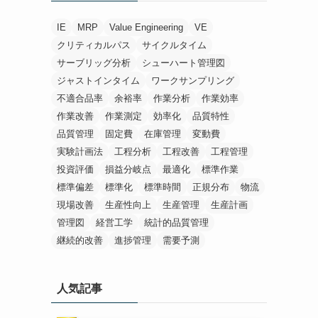
IE
MRP
Value Engineering
VE
クリティカルパス
サイクルタイム
サーブリッグ分析
シューハート管理図
ジャストインタイム
ワークサンプリング
不適合品率
余裕率
作業分析
作業効率
作業改善
作業測定
効率化
品質特性
品質管理
固定費
在庫管理
変動費
実験計画法
工程分析
工程改善
工程管理
投資評価
損益分岐点
最適化
標準作業
標準偏差
標準化
標準時間
正規分布
物流
現場改善
生産性向上
生産管理
生産計画
管理図
経営工学
統計的品質管理
継続的改善
進捗管理
需要予測
人気記事