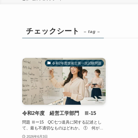
チェックシート
– tag –
令和2年度技術士第一次試験問題
令和2年度 経営工学部門 Ⅲ-15
問題 Ⅲー15 QC七つ道具に関する記述とし
て、最も不適切なものはどれか。 ① 何が...
2026年6月3日