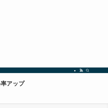
指しましょう。最新の試験情報や勉強法も随時更新中！
格率アップ