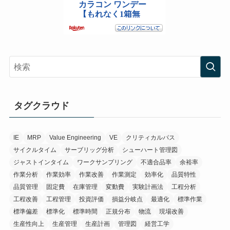
タグクラウド
IE
MRP
Value Engineering
VE
クリティカルパス
サイクルタイム
サーブリッグ分析
シューハート管理図
ジャストインタイム
ワークサンプリング
不適合品率
余裕率
作業分析
作業効率
作業改善
作業測定
効率化
品質特性
品質管理
固定費
在庫管理
変動費
実験計画法
工程分析
工程改善
工程管理
投資評価
損益分岐点
最適化
標準作業
標準偏差
標準化
標準時間
正規分布
物流
現場改善
生産性向上
生産管理
生産計画
管理図
経営工学