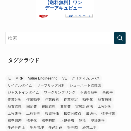
タグクラウド
IE
MRP
Value Engineering
VE
クリティカルパス
サイクルタイム
サーブリッグ分析
シューハート管理図
ジャストインタイム
ワークサンプリング
不適合品率
余裕率
作業分析
作業効率
作業改善
作業測定
効率化
品質特性
品質管理
固定費
在庫管理
変動費
実験計画法
工程分析
工程改善
工程管理
投資評価
損益分岐点
最適化
標準作業
標準偏差
標準化
標準時間
正規分布
物流
現場改善
生産性向上
生産管理
生産計画
管理図
経営工学