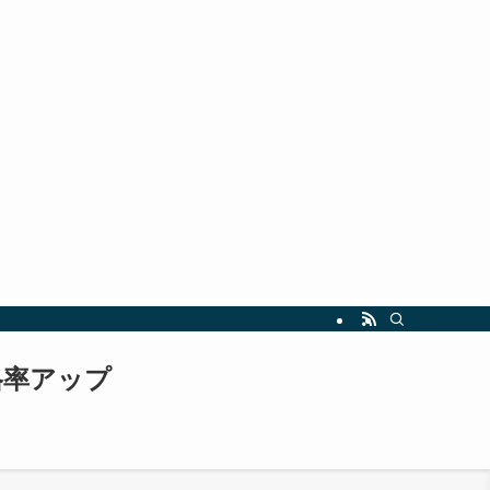
指しましょう。最新の試験情報や勉強法も随時更新中！
格率アップ