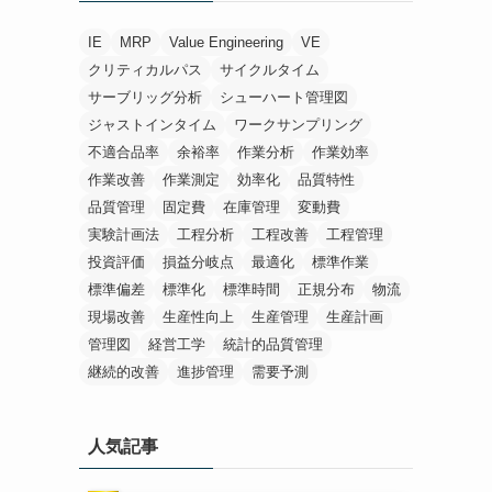
IE
MRP
Value Engineering
VE
クリティカルパス
サイクルタイム
サーブリッグ分析
シューハート管理図
ジャストインタイム
ワークサンプリング
不適合品率
余裕率
作業分析
作業効率
作業改善
作業測定
効率化
品質特性
品質管理
固定費
在庫管理
変動費
実験計画法
工程分析
工程改善
工程管理
投資評価
損益分岐点
最適化
標準作業
標準偏差
標準化
標準時間
正規分布
物流
現場改善
生産性向上
生産管理
生産計画
管理図
経営工学
統計的品質管理
継続的改善
進捗管理
需要予測
人気記事