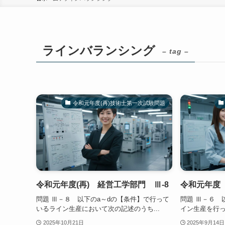
ラインバランシング
– tag –
令和元年度(再)技術士第一次試験問題
令和元年度(再) 経営工学部門 Ⅲ-8
令和元年度 
問題 Ⅲ－８ 以下のa～dの【条件】で行って
問題 Ⅲ－６ 
いるライン生産において次の記述のうち...
イン生産を行っ
2025年10月21日
2025年9月14日