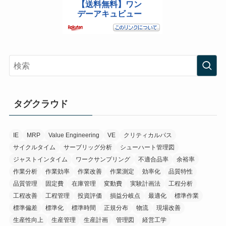
タグクラウド
IE
MRP
Value Engineering
VE
クリティカルパス
サイクルタイム
サーブリッグ分析
シューハート管理図
ジャストインタイム
ワークサンプリング
不適合品率
余裕率
作業分析
作業効率
作業改善
作業測定
効率化
品質特性
品質管理
固定費
在庫管理
変動費
実験計画法
工程分析
工程改善
工程管理
投資評価
損益分岐点
最適化
標準作業
標準偏差
標準化
標準時間
正規分布
物流
現場改善
生産性向上
生産管理
生産計画
管理図
経営工学