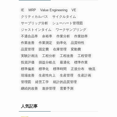
IE
MRP
Value Engineering
VE
クリティカルパス
サイクルタイム
サーブリッグ分析
シューハート管理図
ジャストインタイム
ワークサンプリング
不適合品率
余裕率
作業分析
作業効率
作業改善
作業測定
効率化
品質特性
品質管理
固定費
在庫管理
変動費
実験計画法
工程分析
工程改善
工程管理
投資評価
損益分岐点
最適化
標準作業
標準偏差
標準化
標準時間
正規分布
物流
現場改善
生産性向上
生産管理
生産計画
管理図
経営工学
統計的品質管理
継続的改善
進捗管理
需要予測
人気記事