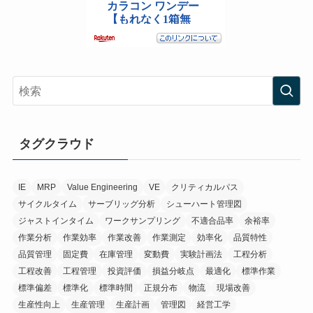
タグクラウド
IE
MRP
Value Engineering
VE
クリティカルパス
サイクルタイム
サーブリッグ分析
シューハート管理図
ジャストインタイム
ワークサンプリング
不適合品率
余裕率
作業分析
作業効率
作業改善
作業測定
効率化
品質特性
品質管理
固定費
在庫管理
変動費
実験計画法
工程分析
工程改善
工程管理
投資評価
損益分岐点
最適化
標準作業
標準偏差
標準化
標準時間
正規分布
物流
現場改善
生産性向上
生産管理
生産計画
管理図
経営工学