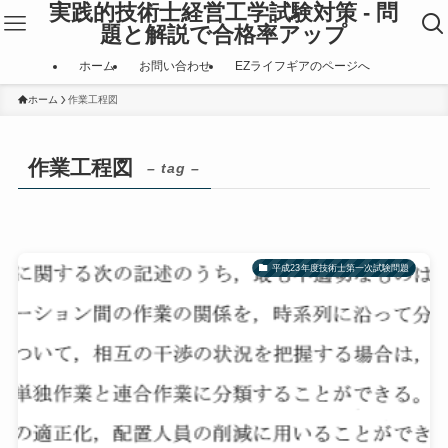
実践的技術士経営工学試験対策 - 問
題と解説で合格率アップ
ホーム
お問い合わせ
EZライフギアのページへ
ホーム
作業工程図
作業工程図
– tag –
平成23年度技術士第一次試験問題