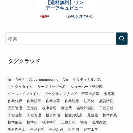
タグクラウド
IE
MRP
Value Engineering
VE
クリティカルパス
サイクルタイム
サーブリッグ分析
シューハート管理図
ジャストインタイム
ワークサンプリング
不適合品率
余裕率
作業分析
作業効率
作業改善
作業測定
効率化
品質特性
品質管理
固定費
在庫管理
変動費
実験計画法
工程分析
工程改善
工程管理
投資評価
損益分岐点
最適化
標準作業
標準偏差
標準化
標準時間
正規分布
物流
現場改善
生産性向上
生産管理
生産計画
管理図
経営工学