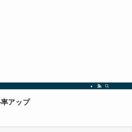
指しましょう。最新の試験情報や勉強法も随時更新中！
格率アップ