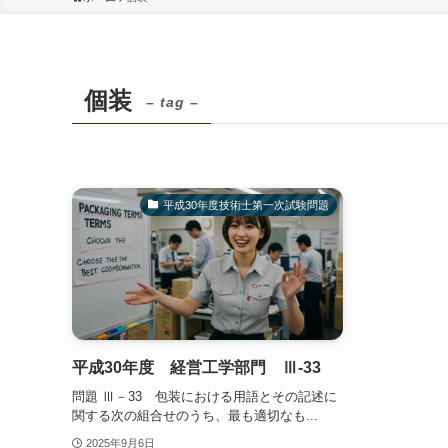
個装
– tag –
平成30年度技術士第一次試験問題
平成30年度 経営工学部門 Ⅲ-33
問題 Ⅲ－33 包装における用語とその記述に
関する次の組合せのうち、最も適切なも...
2025年9月6日