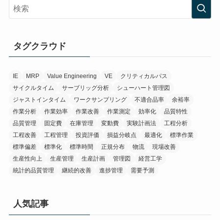
タグクラウド
IE
MRP
Value Engineering
VE
クリティカルパス
サイクルタイム
サーブリッグ分析
シューハート管理図
ジャストインタイム
ワークサンプリング
不適合品率
余裕率
作業分析
作業効率
作業改善
作業測定
効率化
品質特性
品質管理
固定費
在庫管理
変動費
実験計画法
工程分析
工程改善
工程管理
投資評価
損益分岐点
最適化
標準作業
標準偏差
標準化
標準時間
正規分布
物流
現場改善
生産性向上
生産管理
生産計画
管理図
経営工学
統計的品質管理
継続的改善
進捗管理
需要予測
人気記事