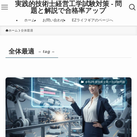
実践的技術士経営工学試験対策 - 問
題と解説で合格率アップ
ホーム
お問い合わせ
EZライフギアのページへ
ホーム
全体最適
全体最適
– tag –
令和2年度技術士第一次試験問題