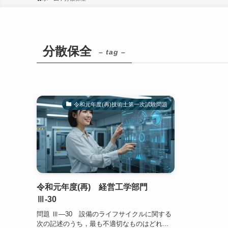
分散保全
– tag –
令和元年度(再)技術士第一次試験問題
令和元年度(再) 経営工学部門
Ⅲ-30
問題 Ⅲ―30 設備のライフサイクルに関する
次の記述のうち，最も不適切なものはどれ...