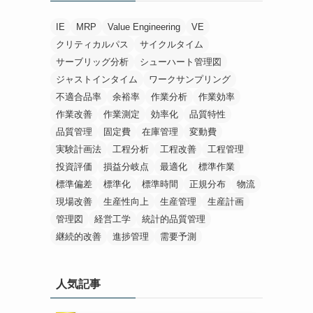
IE
MRP
Value Engineering
VE
クリティカルパス
サイクルタイム
サーブリッグ分析
シューハート管理図
ジャストインタイム
ワークサンプリング
不適合品率
余裕率
作業分析
作業効率
作業改善
作業測定
効率化
品質特性
品質管理
固定費
在庫管理
変動費
実験計画法
工程分析
工程改善
工程管理
投資評価
損益分岐点
最適化
標準作業
標準偏差
標準化
標準時間
正規分布
物流
現場改善
生産性向上
生産管理
生産計画
管理図
経営工学
統計的品質管理
継続的改善
進捗管理
需要予測
人気記事