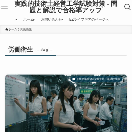
実践的技術士経営工学試験対策 - 問
題と解説で合格率アップ
ホーム
お問い合わせ
EZライフギアのページへ
ホーム
労働衛生
労働衛生
– tag –
令和元年度(再)技術士第一次試験問題