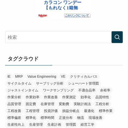
タグクラウド
IE
MRP
Value Engineering
VE
クリティカルパス
サイクルタイム
サーブリッグ分析
シューハート管理図
ジャストインタイム
ワークサンプリング
不適合品率
余裕率
作業分析
作業効率
作業改善
作業測定
効率化
品質特性
品質管理
固定費
在庫管理
変動費
実験計画法
工程分析
工程改善
工程管理
投資評価
損益分岐点
最適化
標準作業
標準偏差
標準化
標準時間
正規分布
物流
現場改善
生産性向上
生産管理
生産計画
管理図
経営工学