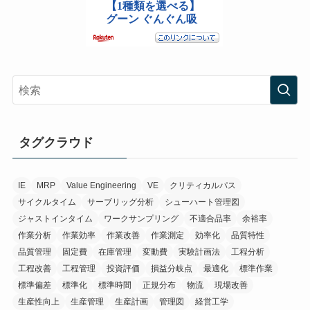
タグクラウド
IE
MRP
Value Engineering
VE
クリティカルパス
サイクルタイム
サーブリッグ分析
シューハート管理図
ジャストインタイム
ワークサンプリング
不適合品率
余裕率
作業分析
作業効率
作業改善
作業測定
効率化
品質特性
品質管理
固定費
在庫管理
変動費
実験計画法
工程分析
工程改善
工程管理
投資評価
損益分岐点
最適化
標準作業
標準偏差
標準化
標準時間
正規分布
物流
現場改善
生産性向上
生産管理
生産計画
管理図
経営工学