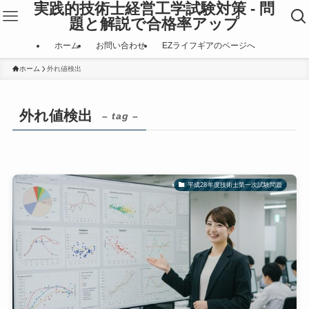
実践的技術士経営工学試験対策 - 問
題と解説で合格率アップ
ホーム
お問い合わせ
EZライフギアのページへ
ホーム
外れ値検出
外れ値検出
– tag –
平成28年度技術士第一次試験問題