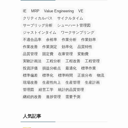
IE
MRP
Value Engineering
VE
クリティカルパス
サイクルタイム
サーブリッグ分析
シューハート管理図
ジャストインタイム
ワークサンプリング
不適合品率
余裕率
作業分析
作業効率
作業改善
作業測定
効率化
品質特性
品質管理
固定費
在庫管理
変動費
実験計画法
工程分析
工程改善
工程管理
投資評価
損益分岐点
最適化
標準作業
標準偏差
標準化
標準時間
正規分布
物流
現場改善
生産性向上
生産管理
生産計画
管理図
経営工学
統計的品質管理
継続的改善
進捗管理
需要予測
人気記事