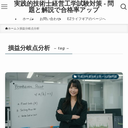
実践的技術士経営工学試験対策 - 問
題と解説で合格率アップ
ホーム
お問い合わせ
EZライフギアのページへ
ホーム
損益分岐点分析
損益分岐点分析
– tag –
平成29年度技術士第一次試験問題