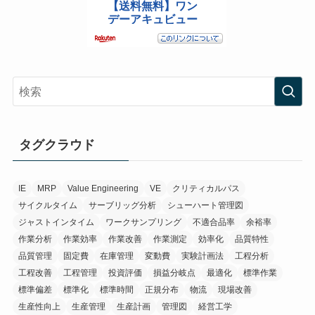
タグクラウド
IE
MRP
Value Engineering
VE
クリティカルパス
サイクルタイム
サーブリッグ分析
シューハート管理図
ジャストインタイム
ワークサンプリング
不適合品率
余裕率
作業分析
作業効率
作業改善
作業測定
効率化
品質特性
品質管理
固定費
在庫管理
変動費
実験計画法
工程分析
工程改善
工程管理
投資評価
損益分岐点
最適化
標準作業
標準偏差
標準化
標準時間
正規分布
物流
現場改善
生産性向上
生産管理
生産計画
管理図
経営工学