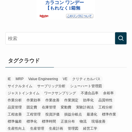
タグクラウド
IE
MRP
Value Engineering
VE
クリティカルパス
サイクルタイム
サーブリッグ分析
シューハート管理図
ジャストインタイム
ワークサンプリング
不適合品率
余裕率
作業分析
作業効率
作業改善
作業測定
効率化
品質特性
品質管理
固定費
在庫管理
変動費
実験計画法
工程分析
工程改善
工程管理
投資評価
損益分岐点
最適化
標準作業
標準偏差
標準化
標準時間
正規分布
物流
現場改善
生産性向上
生産管理
生産計画
管理図
経営工学