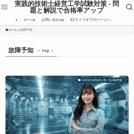
実践的技術士経営工学試験対策 - 問
題と解説で合格率アップ
ホーム
お問い合わせ
EZライフギアのページへ
ホーム
故障予知
故障予知
– tag –
令和元年度技術士第一次試験問題