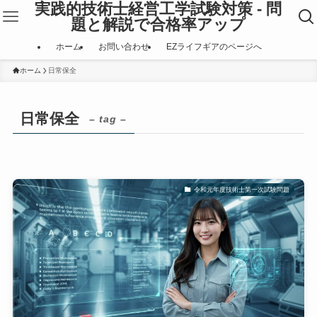
実践的技術士経営工学試験対策 - 問
題と解説で合格率アップ
ホーム
お問い合わせ
EZライフギアのページへ
ホーム
日常保全
日常保全
– tag –
令和元年度技術士第一次試験問題