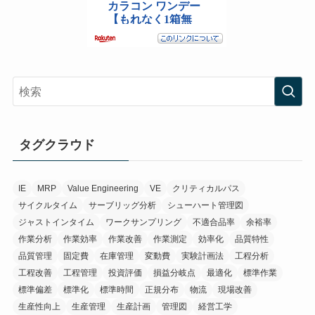
タグクラウド
IE
MRP
Value Engineering
VE
クリティカルパス
サイクルタイム
サーブリッグ分析
シューハート管理図
ジャストインタイム
ワークサンプリング
不適合品率
余裕率
作業分析
作業効率
作業改善
作業測定
効率化
品質特性
品質管理
固定費
在庫管理
変動費
実験計画法
工程分析
工程改善
工程管理
投資評価
損益分岐点
最適化
標準作業
標準偏差
標準化
標準時間
正規分布
物流
現場改善
生産性向上
生産管理
生産計画
管理図
経営工学