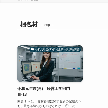
梱包材
– tag –
令和元年度(再)技術士第一次試験問題
令和元年度(再) 経営工学部門
Ⅲ-13
問題 Ⅲ－13 資材管理に関する次の記述のう
ち、最も不適切なものはどれか。 ① 資...