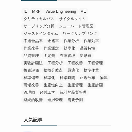
IE
MRP
Value Engineering
VE
クリティカルパス
サイクルタイム
サーブリッグ分析
シューハート管理図
ジャストインタイム
ワークサンプリング
不適合品率
余裕率
作業分析
作業効率
作業改善
作業測定
効率化
品質特性
品質管理
固定費
在庫管理
変動費
実験計画法
工程分析
工程改善
工程管理
投資評価
損益分岐点
最適化
標準作業
標準偏差
標準化
標準時間
正規分布
物流
現場改善
生産性向上
生産管理
生産計画
管理図
経営工学
統計的品質管理
継続的改善
進捗管理
需要予測
人気記事