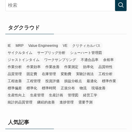
タグクラウド
IE
MRP
Value Engineering
VE
クリティカルパス
サイクルタイム
サーブリッグ分析
シューハート管理図
ジャストインタイム
ワークサンプリング
不適合品率
余裕率
作業分析
作業効率
作業改善
作業測定
効率化
品質特性
品質管理
固定費
在庫管理
変動費
実験計画法
工程分析
工程改善
工程管理
投資評価
損益分岐点
最適化
標準作業
標準偏差
標準化
標準時間
正規分布
物流
現場改善
生産性向上
生産管理
生産計画
管理図
経営工学
統計的品質管理
継続的改善
進捗管理
需要予測
人気記事