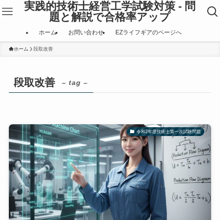
実践的技術士経営工学試験対策 - 問
題と解説で合格率アップ
ホーム
お問い合わせ
EZライフギアのページへ
ホーム
段取改善
段取改善
– tag –
令和2年度技術士第一次試験問題