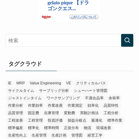
タグクラウド
IE
MRP
Value Engineering
VE
クリティカルパス
サイクルタイム
サーブリッグ分析
シューハート管理図
ジャストインタイム
ワークサンプリング
不適合品率
余裕率
作業分析
作業効率
作業改善
作業測定
効率化
品質特性
品質管理
固定費
在庫管理
変動費
実験計画法
工程分析
工程改善
工程管理
投資評価
損益分岐点
最適化
標準作業
標準偏差
標準化
標準時間
正規分布
物流
現場改善
生産性向上
生産管理
生産計画
管理図
経営工学