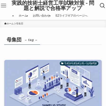
実践的技術士経営工学試験対策 - 問
題と解説で合格率アップ
ホーム
お問い合わせ
EZライフギアのページへ
ホーム
母集団
母集団
– tag –
平成26年度技術士第一次試験問題