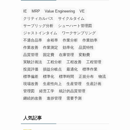
IE
MRP
Value Engineering
VE
クリティカルパス
サイクルタイム
サーブリッグ分析
シューハート管理図
ジャストインタイム
ワークサンプリング
不適合品率
余裕率
作業分析
作業効率
作業改善
作業測定
効率化
品質特性
品質管理
固定費
在庫管理
変動費
実験計画法
工程分析
工程改善
工程管理
投資評価
損益分岐点
最適化
標準作業
標準偏差
標準化
標準時間
正規分布
物流
現場改善
生産性向上
生産管理
生産計画
管理図
経営工学
統計的品質管理
継続的改善
進捗管理
需要予測
人気記事