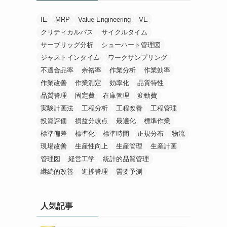
IE
MRP
Value Engineering
VE
クリティカルパス
サイクルタイム
サーブリッグ分析
シューハート管理図
ジャストインタイム
ワークサンプリング
不適合品率
余裕率
作業分析
作業効率
作業改善
作業測定
効率化
品質特性
品質管理
固定費
在庫管理
変動費
実験計画法
工程分析
工程改善
工程管理
投資評価
損益分岐点
最適化
標準作業
標準偏差
標準化
標準時間
正規分布
物流
現場改善
生産性向上
生産管理
生産計画
管理図
経営工学
統計的品質管理
継続的改善
進捗管理
需要予測
人気記事