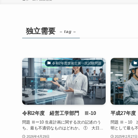
独立需要
– tag –
令和2年度技術士第一次試験問題
令和2年度 経営工学部門 Ⅲ-10
平成27年度
問題 Ⅲー10 生産計画に関する次の記述のう
問題 Ⅲ－10
ち、最も不適切なものはどれか。 ① 大日...
明として最も不適
2026年4月29日
2025年2月27日