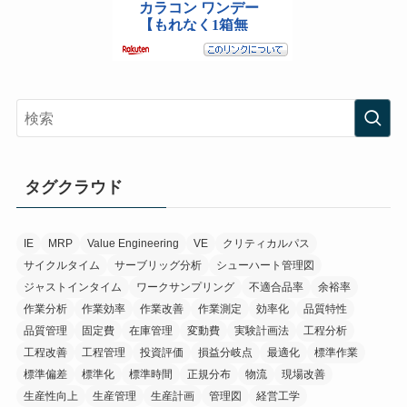
タグクラウド
IE
MRP
Value Engineering
VE
クリティカルパス
サイクルタイム
サーブリッグ分析
シューハート管理図
ジャストインタイム
ワークサンプリング
不適合品率
余裕率
作業分析
作業効率
作業改善
作業測定
効率化
品質特性
品質管理
固定費
在庫管理
変動費
実験計画法
工程分析
工程改善
工程管理
投資評価
損益分岐点
最適化
標準作業
標準偏差
標準化
標準時間
正規分布
物流
現場改善
生産性向上
生産管理
生産計画
管理図
経営工学