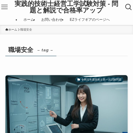
実践的技術士経営工学試験対策 - 問
題と解説で合格率アップ
ホーム
お問い合わせ
EZライフギアのページへ
ホーム
職場安全
職場安全
– tag –
令和元年度技術士第一次試験問題