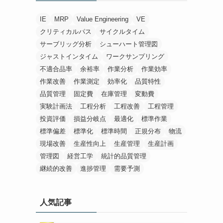
IE
MRP
Value Engineering
VE
クリティカルパス
サイクルタイム
サーブリッグ分析
シューハート管理図
ジャストインタイム
ワークサンプリング
不適合品率
余裕率
作業分析
作業効率
作業改善
作業測定
効率化
品質特性
品質管理
固定費
在庫管理
変動費
実験計画法
工程分析
工程改善
工程管理
投資評価
損益分岐点
最適化
標準作業
標準偏差
標準化
標準時間
正規分布
物流
現場改善
生産性向上
生産管理
生産計画
管理図
経営工学
統計的品質管理
継続的改善
進捗管理
需要予測
人気記事