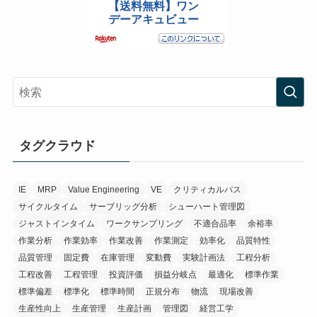
タグクラウド
IE
MRP
Value Engineering
VE
クリティカルパス
サイクルタイム
サーブリッグ分析
シューハート管理図
ジャストインタイム
ワークサンプリング
不適合品率
余裕率
作業分析
作業効率
作業改善
作業測定
効率化
品質特性
品質管理
固定費
在庫管理
変動費
実験計画法
工程分析
工程改善
工程管理
投資評価
損益分岐点
最適化
標準作業
標準偏差
標準化
標準時間
正規分布
物流
現場改善
生産性向上
生産管理
生産計画
管理図
経営工学