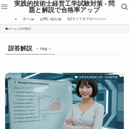
実践的技術士経営工学試験対策 - 問
題と解説で合格率アップ
ホーム
お問い合わせ
EZライフギアのページへ
ホーム
誤答解説
誤答解説
– tag –
令和元年度技術士第一次試験問題