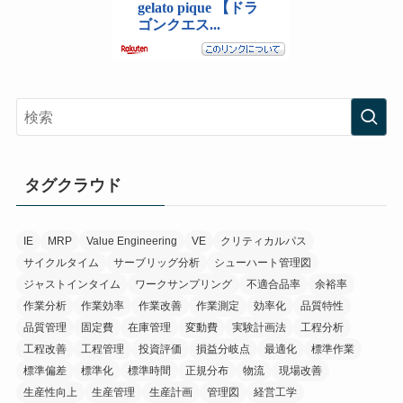
タグクラウド
IE
MRP
Value Engineering
VE
クリティカルパス
サイクルタイム
サーブリッグ分析
シューハート管理図
ジャストインタイム
ワークサンプリング
不適合品率
余裕率
作業分析
作業効率
作業改善
作業測定
効率化
品質特性
品質管理
固定費
在庫管理
変動費
実験計画法
工程分析
工程改善
工程管理
投資評価
損益分岐点
最適化
標準作業
標準偏差
標準化
標準時間
正規分布
物流
現場改善
生産性向上
生産管理
生産計画
管理図
経営工学