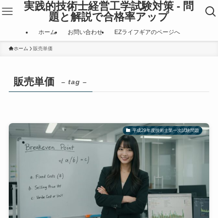
実践的技術士経営工学試験対策 - 問
題と解説で合格率アップ
ホーム
お問い合わせ
EZライフギアのページへ
ホーム
販売単価
販売単価
– tag –
平成29年度技術士第一次試験問題