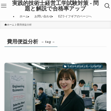
実践的技術士経営工学試験対策 - 問
題と解説で合格率アップ
ホーム
お問い合わせ
EZライフギアのページへ
ホーム
費用便益分析
費用便益分析
– tag –
平成30年度技術士第一次試験問題