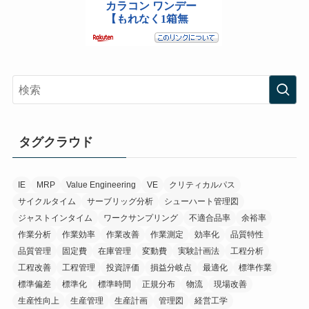
タグクラウド
IE
MRP
Value Engineering
VE
クリティカルパス
サイクルタイム
サーブリッグ分析
シューハート管理図
ジャストインタイム
ワークサンプリング
不適合品率
余裕率
作業分析
作業効率
作業改善
作業測定
効率化
品質特性
品質管理
固定費
在庫管理
変動費
実験計画法
工程分析
工程改善
工程管理
投資評価
損益分岐点
最適化
標準作業
標準偏差
標準化
標準時間
正規分布
物流
現場改善
生産性向上
生産管理
生産計画
管理図
経営工学