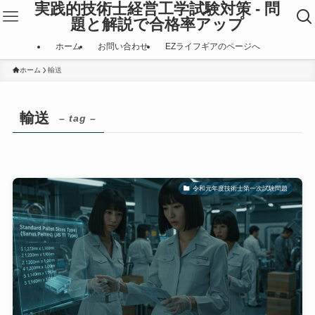
実践的技術士経営工学試験対策 - 問
題と解説で合格率アップ
ホーム
お問い合わせ
EZライフギアのページへ
ホーム
輸送
輸送
– tag –
令和元年度技術士第一次試験問題