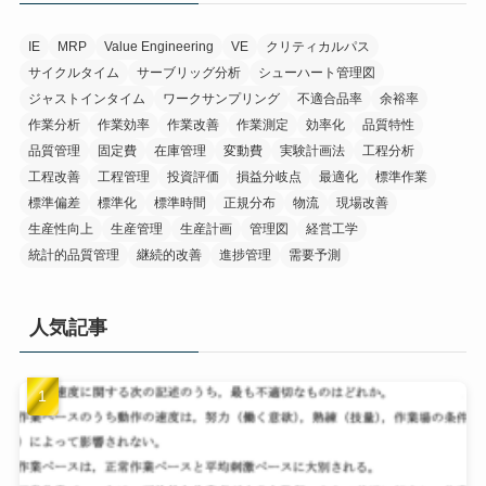
IE
MRP
Value Engineering
VE
クリティカルパス
サイクルタイム
サーブリッグ分析
シューハート管理図
ジャストインタイム
ワークサンプリング
不適合品率
余裕率
作業分析
作業効率
作業改善
作業測定
効率化
品質特性
品質管理
固定費
在庫管理
変動費
実験計画法
工程分析
工程改善
工程管理
投資評価
損益分岐点
最適化
標準作業
標準偏差
標準化
標準時間
正規分布
物流
現場改善
生産性向上
生産管理
生産計画
管理図
経営工学
統計的品質管理
継続的改善
進捗管理
需要予測
人気記事