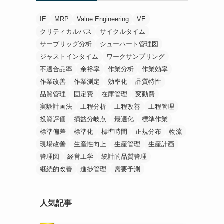
IE
MRP
Value Engineering
VE
クリティカルパス
サイクルタイム
サーブリッグ分析
シューハート管理図
ジャストインタイム
ワークサンプリング
不適合品率
余裕率
作業分析
作業効率
作業改善
作業測定
効率化
品質特性
品質管理
固定費
在庫管理
変動費
実験計画法
工程分析
工程改善
工程管理
投資評価
損益分岐点
最適化
標準作業
標準偏差
標準化
標準時間
正規分布
物流
現場改善
生産性向上
生産管理
生産計画
管理図
経営工学
統計的品質管理
継続的改善
進捗管理
需要予測
人気記事