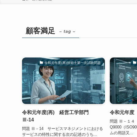
顧客満足
– tag –
令和元年度(再)技術士第一次試験問題
令和元年度(再) 経営工学部門
令和元年度 
Ⅲ-14
問題 Ⅲ－１４ 
Q9000（IS
問題 Ⅲ－14 サービスマネジメントにおける
ムの用語又...
サービスの特性に関する次の記述のうち...