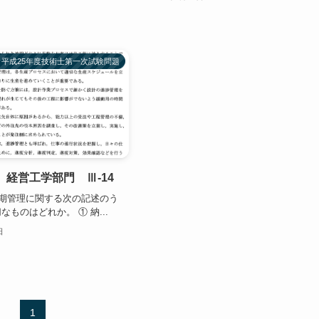
平成25年度技術士第一次試験問題
 経営工学部門 Ⅲ-14
4 納期管理に関する次の記述のう
ものはどれか。 ① 納...
日
1