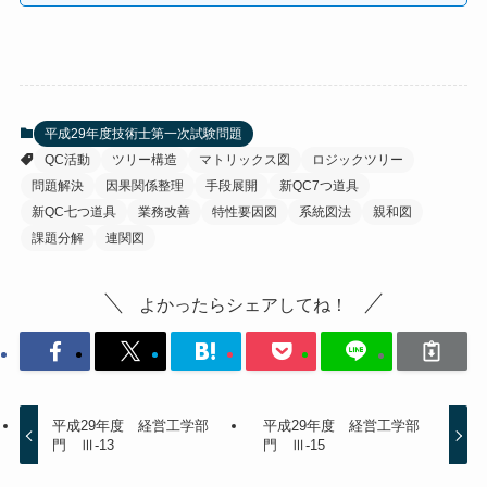
平成29年度技術士第一次試験問題
QC活動
ツリー構造
マトリックス図
ロジックツリー
問題解決
因果関係整理
手段展開
新QC7つ道具
新QC七つ道具
業務改善
特性要因図
系統図法
親和図
課題分解
連関図
よかったらシェアしてね！
平成29年度 経営工学部
平成29年度 経営工学部
門 Ⅲ-13
門 Ⅲ-15