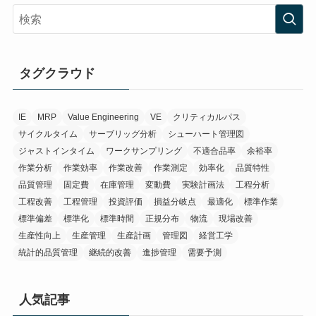
タグクラウド
IE
MRP
Value Engineering
VE
クリティカルパス
サイクルタイム
サーブリッグ分析
シューハート管理図
ジャストインタイム
ワークサンプリング
不適合品率
余裕率
作業分析
作業効率
作業改善
作業測定
効率化
品質特性
品質管理
固定費
在庫管理
変動費
実験計画法
工程分析
工程改善
工程管理
投資評価
損益分岐点
最適化
標準作業
標準偏差
標準化
標準時間
正規分布
物流
現場改善
生産性向上
生産管理
生産計画
管理図
経営工学
統計的品質管理
継続的改善
進捗管理
需要予測
人気記事