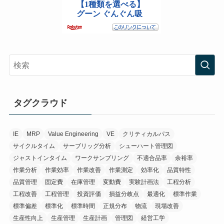
タグクラウド
IE
MRP
Value Engineering
VE
クリティカルパス
サイクルタイム
サーブリッグ分析
シューハート管理図
ジャストインタイム
ワークサンプリング
不適合品率
余裕率
作業分析
作業効率
作業改善
作業測定
効率化
品質特性
品質管理
固定費
在庫管理
変動費
実験計画法
工程分析
工程改善
工程管理
投資評価
損益分岐点
最適化
標準作業
標準偏差
標準化
標準時間
正規分布
物流
現場改善
生産性向上
生産管理
生産計画
管理図
経営工学