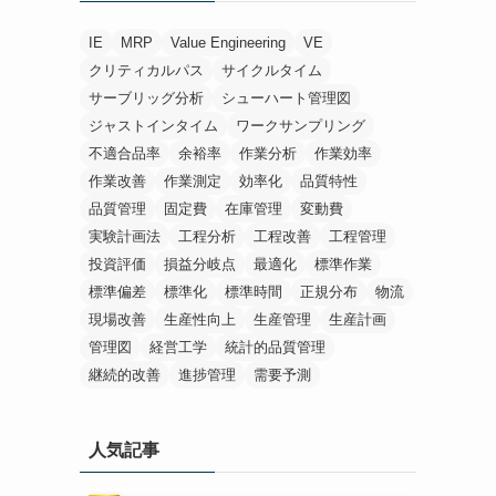
IE
MRP
Value Engineering
VE
クリティカルパス
サイクルタイム
サーブリッグ分析
シューハート管理図
ジャストインタイム
ワークサンプリング
不適合品率
余裕率
作業分析
作業効率
作業改善
作業測定
効率化
品質特性
品質管理
固定費
在庫管理
変動費
実験計画法
工程分析
工程改善
工程管理
投資評価
損益分岐点
最適化
標準作業
標準偏差
標準化
標準時間
正規分布
物流
現場改善
生産性向上
生産管理
生産計画
管理図
経営工学
統計的品質管理
継続的改善
進捗管理
需要予測
人気記事