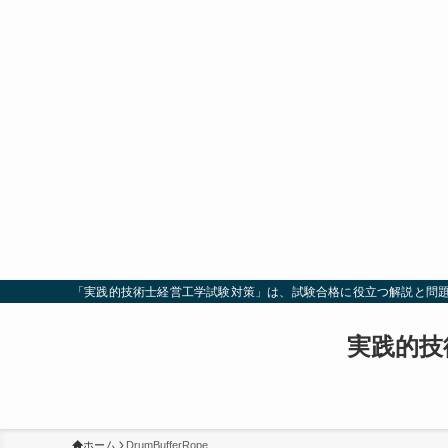
「実践的技術士経営工学試験対策」は、試験合格に役立つ解説と問
実践的技
ホーム
DrumBufferRope