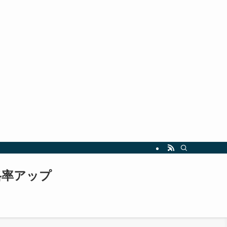
指しましょう。最新の試験情報や勉強法も随時更新中！
格率アップ