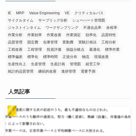
IE
MRP
Value Engineering
VE
クリティカルパス
サイクルタイム
サーブリッグ分析
シューハート管理図
ジャストインタイム
ワークサンプリング
不適合品率
余裕率
作業分析
作業効率
作業改善
作業測定
効率化
品質特性
品質管理
固定費
在庫管理
変動費
実験計画法
工程分析
工程改善
工程管理
投資評価
損益分岐点
最適化
標準作業
標準偏差
標準化
標準時間
正規分布
物流
現場改善
生産性向上
生産管理
生産計画
管理図
経営工学
統計的品質管理
継続的改善
進捗管理
需要予測
人気記事