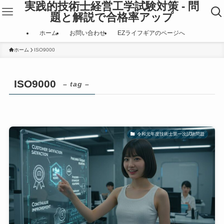
実践的技術士経営工学試験対策 - 問
題と解説で合格率アップ
ホーム
お問い合わせ
EZライフギアのページへ
ホーム
ISO9000
ISO9000
– tag –
令和元年度技術士第一次試験問題