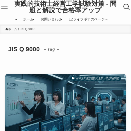
実践的技術士経営工学試験対策 - 問
題と解説で合格率アップ
ホーム
お問い合わせ
EZライフギアのページへ
ホーム
JIS Q 9000
JIS Q 9000
– tag –
令和元年度(再)技術士第一次試験問題