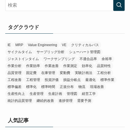
タグクラウド
IE
MRP
Value Engineering
VE
クリティカルパス
サイクルタイム
サーブリッグ分析
シューハート管理図
ジャストインタイム
ワークサンプリング
不適合品率
余裕率
作業分析
作業効率
作業改善
作業測定
効率化
品質特性
品質管理
固定費
在庫管理
変動費
実験計画法
工程分析
工程改善
工程管理
投資評価
損益分岐点
最適化
標準作業
標準偏差
標準化
標準時間
正規分布
物流
現場改善
生産性向上
生産管理
生産計画
管理図
経営工学
統計的品質管理
継続的改善
進捗管理
需要予測
人気記事