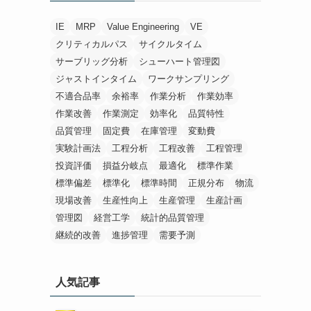
IE
MRP
Value Engineering
VE
クリティカルパス
サイクルタイム
サーブリッグ分析
シューハート管理図
ジャストインタイム
ワークサンプリング
不適合品率
余裕率
作業分析
作業効率
作業改善
作業測定
効率化
品質特性
品質管理
固定費
在庫管理
変動費
実験計画法
工程分析
工程改善
工程管理
投資評価
損益分岐点
最適化
標準作業
標準偏差
標準化
標準時間
正規分布
物流
現場改善
生産性向上
生産管理
生産計画
管理図
経営工学
統計的品質管理
継続的改善
進捗管理
需要予測
人気記事