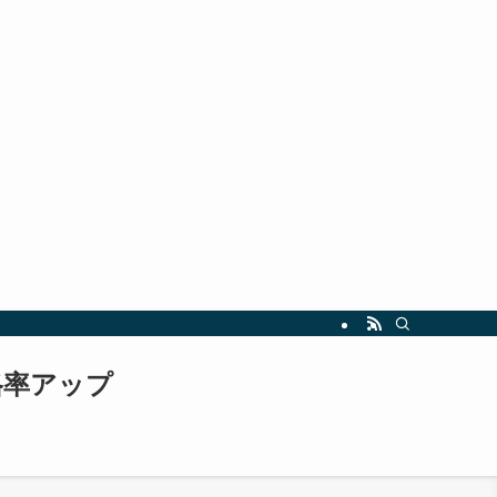
指しましょう。最新の試験情報や勉強法も随時更新中！
格率アップ