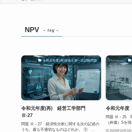
NPV
– tag –
令和元年度(再)技術士第一次試験問題
令和元年度(再) 経営工学部門
令和元年度 
Ⅲ-27
問題 Ⅲ－25
（終価）Sを現
問題 Ⅲ－27 経済性分析に関する次の記述の
うち、最も不適切なものはどれか。 ① ...
2025年10月3日