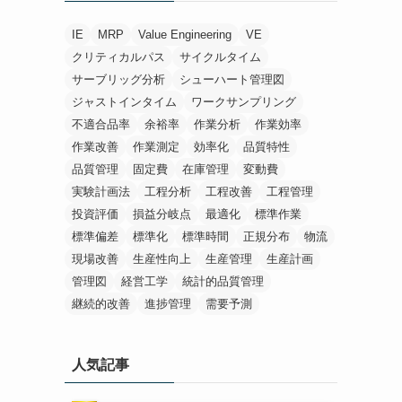
IE
MRP
Value Engineering
VE
クリティカルパス
サイクルタイム
サーブリッグ分析
シューハート管理図
ジャストインタイム
ワークサンプリング
不適合品率
余裕率
作業分析
作業効率
作業改善
作業測定
効率化
品質特性
品質管理
固定費
在庫管理
変動費
実験計画法
工程分析
工程改善
工程管理
投資評価
損益分岐点
最適化
標準作業
標準偏差
標準化
標準時間
正規分布
物流
現場改善
生産性向上
生産管理
生産計画
管理図
経営工学
統計的品質管理
継続的改善
進捗管理
需要予測
人気記事