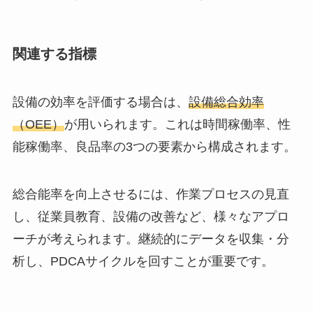
関連する指標
設備の効率を評価する場合は、
設備総合効率
（OEE）
が用いられます。これは時間稼働率、性
能稼働率、良品率の3つの要素から構成されます。
総合能率を向上させるには、作業プロセスの見直
し、従業員教育、設備の改善など、様々なアプロ
ーチが考えられます。継続的にデータを収集・分
析し、PDCAサイクルを回すことが重要です。