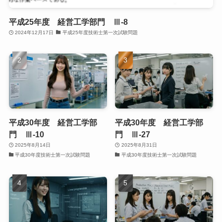
平成25年度 経営工学部門 Ⅲ-8
2024年12月17日
平成25年度技術士第一次試験問題
平成30年度 経営工学部
平成30年度 経営工学部
門 Ⅲ-10
門 Ⅲ-27
2025年8月14日
2025年8月31日
平成30年度技術士第一次試験問題
平成30年度技術士第一次試験問題