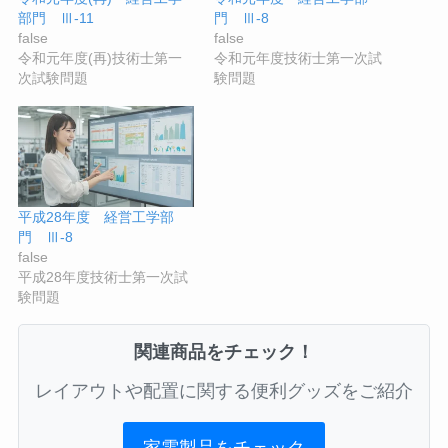
部門 Ⅲ-11
門 Ⅲ-8
false
false
令和元年度(再)技術士第一
令和元年度技術士第一次試
次試験問題
験問題
平成28年度 経営工学部
門 Ⅲ-8
false
平成28年度技術士第一次試
験問題
関連商品をチェック！
レイアウトや配置に関する便利グッズをご紹介