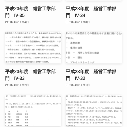
平成23年度 経営工学部
平成23年度 経営工学部
門 IV-35
門 IV-34
2024年11月4日
2024年11月3日
平成23年度 経営工学部
平成23年度 経営工学部
門 IV-33
門 IV-32
2024年11月2日
2024年11月1日