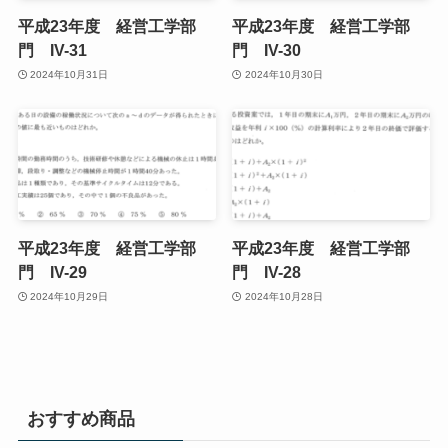
平成23年度 経営工学部
平成23年度 経営工学部
門 IV-31
門 IV-30
2024年10月31日
2024年10月30日
平成23年度 経営工学部
平成23年度 経営工学部
門 IV-29
門 IV-28
2024年10月29日
2024年10月28日
おすすめ商品