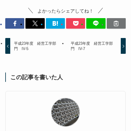
よかったらシェアしてね！
平成23年度 経営工学部
平成23年度 経営工学部
門 IV-5
門 IV-7
この記事を書いた人