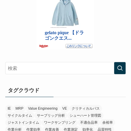
タグクラウド
IE
MRP
Value Engineering
VE
クリティカルパス
サイクルタイム
サーブリッグ分析
シューハート管理図
ジャストインタイム
ワークサンプリング
不適合品率
余裕率
作業分析
作業効率
作業改善
作業測定
効率化
品質特性