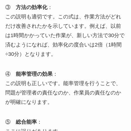
③
方法の効率化
：
この説明も適切です。この式は、作業方法がどれ
だけ改善されたかを示しています。例えば、以前
は1時間かかっていた作業が、新しい方法で30分で
済むようになれば、効率化の度合いは2倍（1時間
÷30分）となります。
④
能率管理の効果
：
この説明も正しいです。能率管理を行うことで、
問題が管理者の責任なのか、作業員の責任なのか
が明確になります。
⑤
総合能率
：