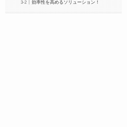
効率性を高めるソリューション！