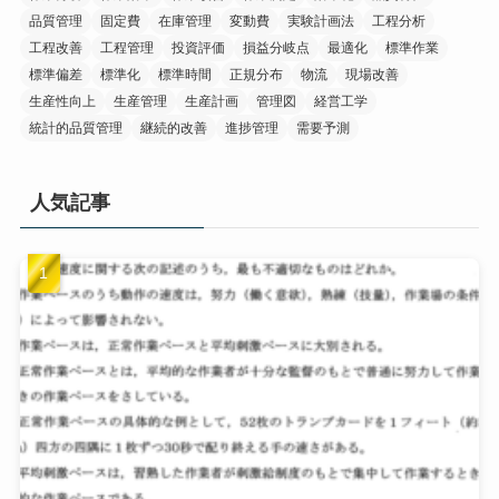
品質管理
固定費
在庫管理
変動費
実験計画法
工程分析
工程改善
工程管理
投資評価
損益分岐点
最適化
標準作業
標準偏差
標準化
標準時間
正規分布
物流
現場改善
生産性向上
生産管理
生産計画
管理図
経営工学
統計的品質管理
継続的改善
進捗管理
需要予測
人気記事