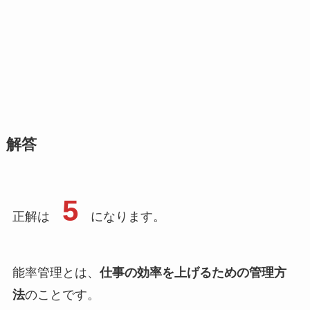
解答
5
正解は
になります。
能率管理とは、
仕事の効率を上げるための管理方
法
のことです。