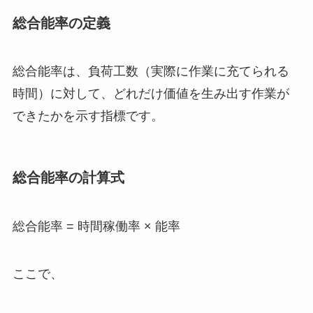
総合能率の定義
総合能率は、負荷工数（実際に作業に充てられる
時間）に対して、どれだけ価値を生み出す作業が
できたかを示す指標です。
総合能率の計算式
総合能率 = 時間稼働率 × 能率
ここで、