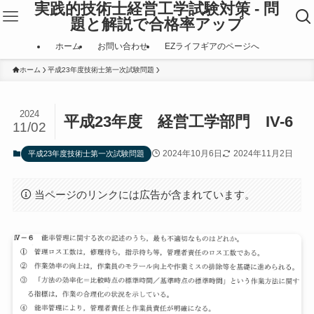
実践的技術士経営工学試験対策 - 問
題と解説で合格率アップ
ホーム
お問い合わせ
EZライフギアのページへ
ホーム
平成23年度技術士第一次試験問題
2024
平成23年度 経営工学部門 IV-6
11/02
2024年10月6日
2024年11月2日
平成23年度技術士第一次試験問題
当ページのリンクには広告が含まれています。