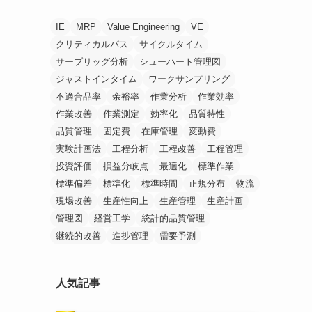
IE
MRP
Value Engineering
VE
クリティカルパス
サイクルタイム
サーブリッグ分析
シューハート管理図
ジャストインタイム
ワークサンプリング
不適合品率
余裕率
作業分析
作業効率
作業改善
作業測定
効率化
品質特性
品質管理
固定費
在庫管理
変動費
実験計画法
工程分析
工程改善
工程管理
投資評価
損益分岐点
最適化
標準作業
標準偏差
標準化
標準時間
正規分布
物流
現場改善
生産性向上
生産管理
生産計画
管理図
経営工学
統計的品質管理
継続的改善
進捗管理
需要予測
人気記事