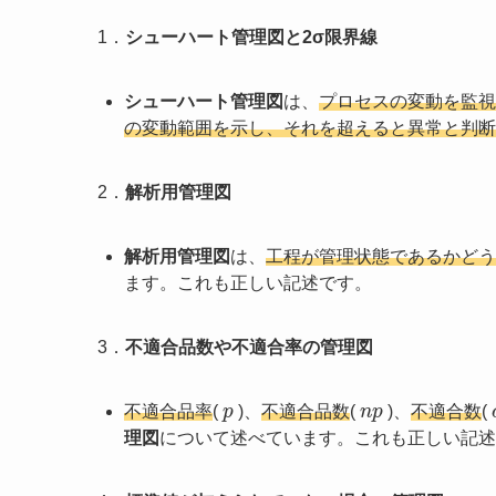
1．
シューハート管理図と2σ限界線
シューハート管理図
は、
プロセスの変動を監視
の変動範囲を示し、それを超えると異常と判断
2．
解析用管理図
解析用管理図
は、
工程が管理状態であるかどう
ます。これも正しい記述です。
3．
不適合品数や不適合率の管理図
p
n
p
不適合品率
(
)、
不適合品数
(
)、
不適合数
(
理図
について述べています。これも正しい記述