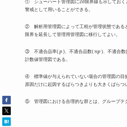
① シューハート管理図に2σ限界線も示しておく
警戒として用いることができる。
② 解析用管理図によって工程が管理状態である
限界を延長して管理用管理図に移行してよい。
p
n
p
③ 不適合品率(
)、不適合品数(
)、不適合数
計数値管理図である。
④ 標準値が与えられていない場合の管理図の目
原因だけに起因するばらつきよりも大きくばらつ
⑤ 管理図における合理的な群とは、グループテ