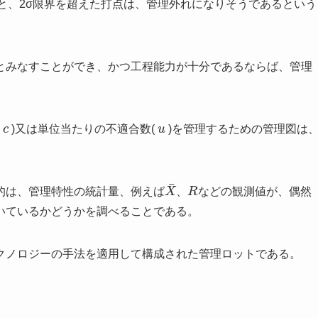
と、2σ限界を超えた打点は、管理外れになりそうであるという
とみなすことができ、かつ工程能力が十分であるならば、管理
c
u
(
)又は単位当たりの不適合数(
)を管理するための管理図は
X
¯
R
的は、管理特性の統計量、例えば
、
などの観測値が、偶然
いているかどうかを調べることである。
クノロジーの手法を適用して構成された管理ロットである。