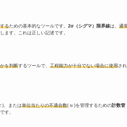
する
ための基本的なツールです。
2σ（シグマ）限界線
は、
通
します。これは正しい記述です。
かを判断
するツールで、
工程能力が十分でない場合に使用
され
c
u
)、または
単位当たりの不適合数
(
)を管理するための
計数管
です。